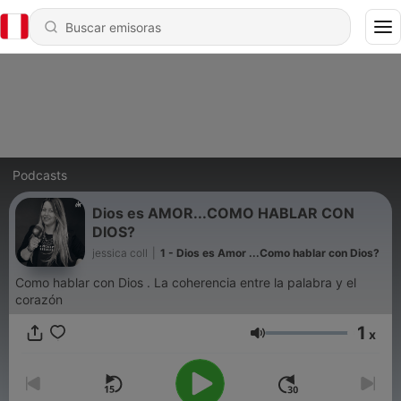
Podcasts
Dios es AMOR...COMO HABLAR CON
DIOS?
jessica coll
|
1 - Dios es Amor ...Como hablar con Dios?
Como hablar con Dios . La coherencia entre la palabra y el
corazón
1
x
Volumen