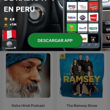
y喵小咪y
Inglês Instrumental
Más podcasts internacionales de
DESCARGAR APP
Educación
Osho Hindi Podcast
The Ramsey Show