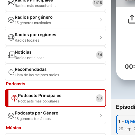
1418
Radios más escuchadas
Radios por género
15 géneros musicales
Radios por regiones
Radios locales
Noticias
54
Radios noticiosas
00
Recomendadas
Lista de las mejores radios
Podcasts
Podcasts Principales
50
Podcasts más populares
Episod
Podcasts por Género
18 géneros temáticos
-
1
Dj M
Música
29 sep. 