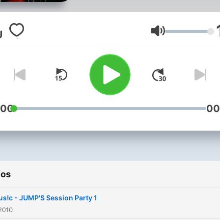
Volumen
:00
00
ios
us!c - JUMP'S Session Party 1
2010