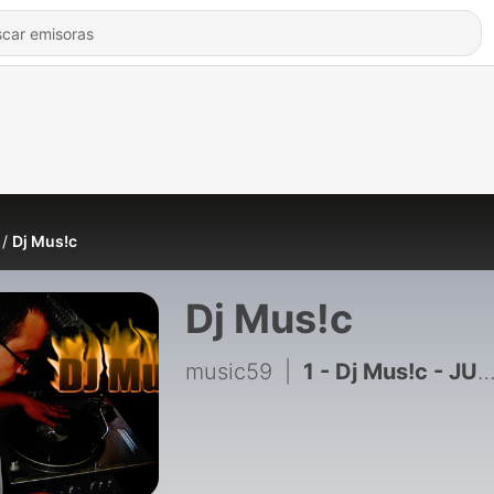
Dj Mus!c
Dj Mus!c
music59
|
1 - Dj Mus!c - JUMP'S Session Party 1