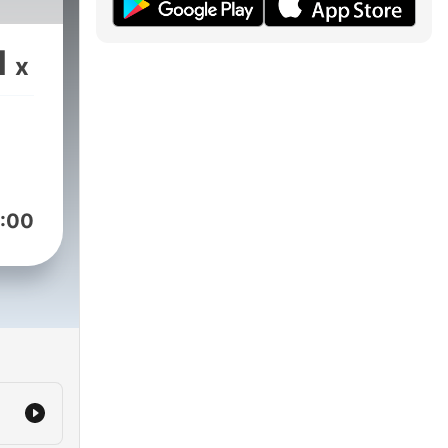
1
x
:00