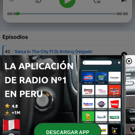
00:00
00:00
Episodios
-
42
Salsa In The City Ft Dj Antony Delgado
15 abr. 2020
-
41
Set Music Gian Marco
14 abr. 2020
-
40
Set Music Latin Ft Anthony Mezones
13 abr. 2020
-
39
Fin De Temporada 2020
03 mar. 2020
-
38
90s Summer
DESCARGAR APP