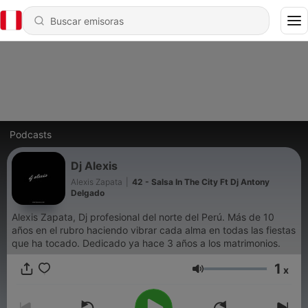
Podcasts
Dj Alexis
Alexis Zapata
|
42 - Salsa In The City Ft Dj Antony
Delgado
Alexis Zapata, Dj profesional del norte del Perú. Más de 10
años en el rubro haciendo vibrar cada alma en todas las fiestas
que ha tocado. Dedicado ya hace 3 años a los matrimonios.
1
x
Volumen