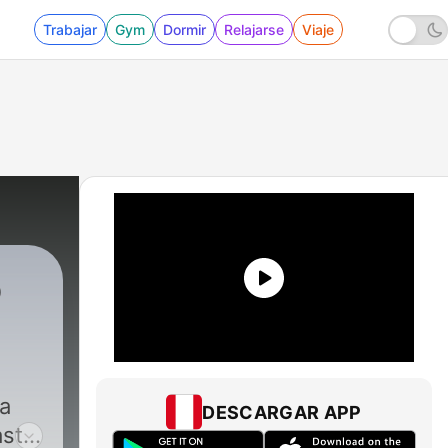
Trabajar
Gym
Dormir
Relajarse
Viaje
o
a
DESCARGAR APP
ast