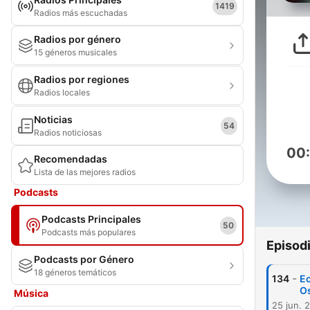
1419
Radios más escuchadas
Radios por género
15 géneros musicales
Radios por regiones
Radios locales
Noticias
54
Radios noticiosas
00
Recomendadas
Lista de las mejores radios
Podcasts
Podcasts Principales
50
Podcasts más populares
Episod
Podcasts por Género
18 géneros temáticos
-
134
Ec
Os
Música
25 jun. 