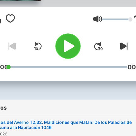
donde las sombras cobran
vida y los misterios del m
encuentran su voz. Si eres
Volumen
amante de las historias qu
desafían la lógica, los relat
paranormales que erizan la
piel, los crímenes reales q
estremecen, y las leyenda
:00
00
que sobreviven al paso del
tiempo, este es tu lugar. ¿Qué
es "Ecos del Averno"? "Ecos
del Averno" es más que un
ios
podcast; es una puerta a l
inexplicable, un espacio d
os del Averno T2.32. Maldiciones que Matan: De los Palacios de
exploramos los rincones m
una a la Habitación 1046
2026