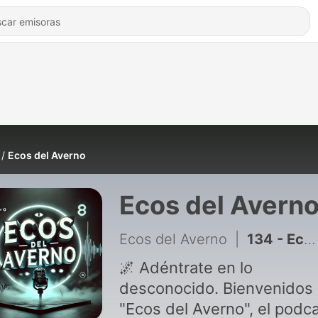
Ecos del Averno
Ecos del Avern
Ecos del Averno
|
134 - Ecos del Averno T2.32. Maldiciones que Matan: De los Palacios de Osuna a la Habitación 1046
🌌 Adéntrate en lo
desconocido. Bienvenidos 
"Ecos del Averno", el podc