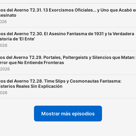
oscuros de la humanidad y
fenómenos que escapan a
os del Averno T2.31. 13 Exorcismos Oficiales… y Uno que Acabó e
sesinato
toda explicación racional. 
2026
episodio es un viaje profu
os del Averno T2.30. El Asesino Fantasma de 1931 y la Verdadera
cautivador por: Misterios sin
storia de 'El Ente'
resolver: Desde
2026
desapariciones inquietant
os del Averno T2.29. Portales, Poltergeists y Silencios que Matan:
hasta eventos históricos
rror que No Entiende Fronteras
 2026
envueltos en enigmas.
Sucesos paranormales:
os del Averno T2.28. Time Slips y Cosmonautas Fantasma:
sterios Reales Sin Explicación
Fantasmas, poltergeists, c
2026
embrujadas y fenómenos 
desafían la realidad. True
Mostrar más episodios
Crime: Los crímenes más
impactantes y sus inquieta
protagonistas. Mitos y