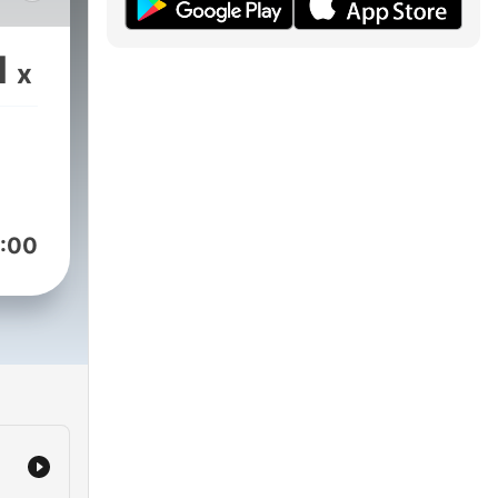
undo
1
x
e
os
ue
s
:00
o
onde
ás