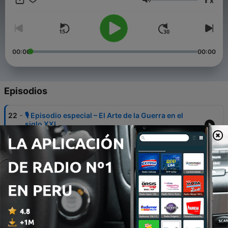
x
Volumen
00:00
00:00
Episodios
-
22
🎙️ Episodio especial – El Arte de la Guerra en el
siglo XXI
11 nov. 2025
-
21
🎙️ Episodio especial – El Arte de la Guerra y
Maquiavelo
04 sep. 2025
-
20
🎙️ Episodio especial – El Arte de la Guerra en el
deporte
31 ago. 2025