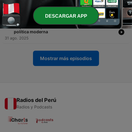
-
19
🎙️ Episodio especial – El Arte de la Guerra en el cine
y la literatura
31 ago. 2025
DESCARGAR APP
-
18
🎙️ Episodio especial - El Arte de la Guerra en la
política moderna
31 ago. 2025
Mostrar más episodios
Radios del Perú
Radios y Podcasts