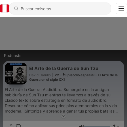
Podcasts
El Arte de la Guerra de Sun Tzu
David Carrillo
|
22 - 🎙️ Episodio especial – El Arte de la
Guerra en el siglo XXI
El Arte de la Guerra: Audiolibro. Sumérgete en la antigua
sabiduría de Sun Tzu mientras te llevamos a través de su
clásico texto sobre estrategia en formato de audiolibro.
Descubre cómo aplicar sus principios atemporales en la vida
moderna. ¡Sintoniza y aprende a ganar tus propias batallas
con nosotros!
1