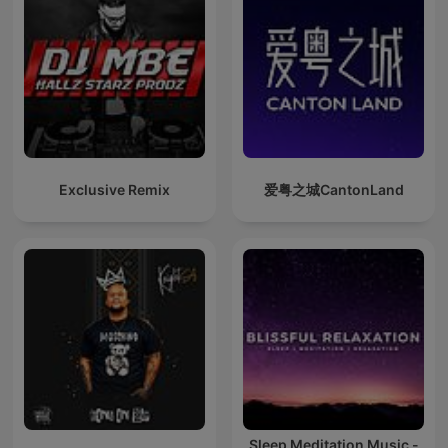
Exclusive Remix
爱粤之城CantonLand
Sleep Meditation Music -