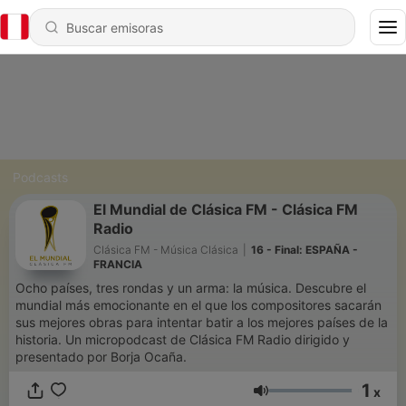
Podcasts
El Mundial de Clásica FM - Clásica FM
Radio
Clásica FM - Música Clásica
|
16 - Final: ESPAÑA -
FRANCIA
Ocho países, tres rondas y un arma: la música. Descubre el
mundial más emocionante en el que los compositores sacarán
sus mejores obras para intentar batir a los mejores países de la
historia. Un micropodcast de Clásica FM Radio dirigido y
presentado por Borja Ocaña.
1
x
Volumen