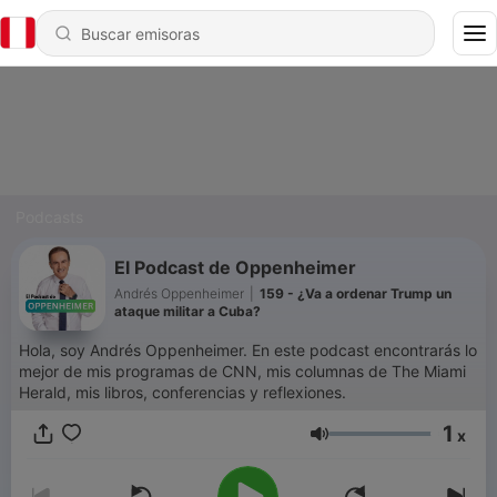
Podcasts
El Podcast de Oppenheimer
Andrés Oppenheimer
|
159 - ¿Va a ordenar Trump un
ataque militar a Cuba?
Hola, soy Andrés Oppenheimer. En este podcast encontrarás lo
mejor de mis programas de CNN, mis columnas de The Miami
Herald, mis libros, conferencias y reflexiones.
1
x
Volumen