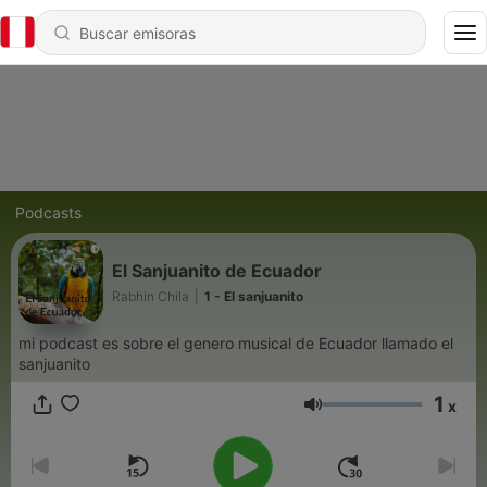
Podcasts
El Sanjuanito de Ecuador
Rabhin Chila
|
1 - El sanjuanito
mi podcast es sobre el genero musical de Ecuador llamado el
sanjuanito
1
x
Volumen