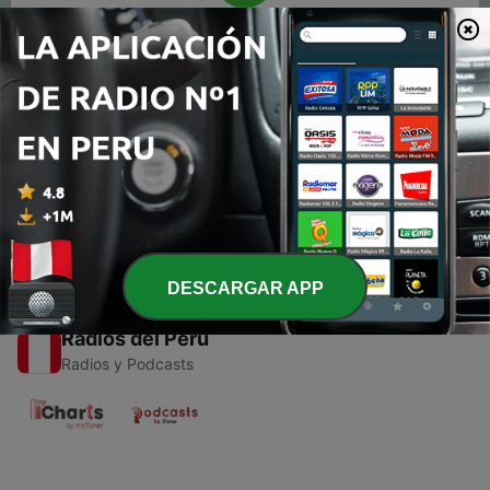
00:00
00:00
Episodios
-
1
El sanjuanito
22 jul. 2020
DESCARGAR APP
Radios del Perú
Radios y Podcasts