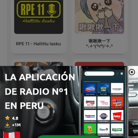
啾啾揪一下
RPE 11 - Hallittu lasku
°˖✧◝(⁰▿⁰)◜✧˖°
Smart Poker Study
Roblox
Podcast