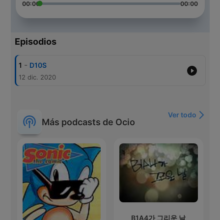
00:00
00:00
Episodios
-
1
D10S
12 dic. 2020
Ver todo
Más podcasts de Ocio
B1A4가 그리운 날