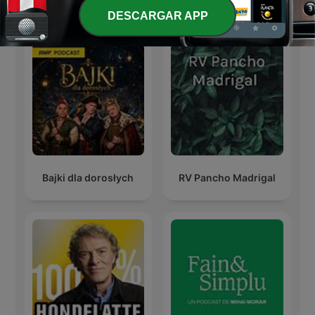
Más podcasts internacionales de Ocio
DESCARGAR APP
Bajki dla dorosłych
RV Pancho Madrigal