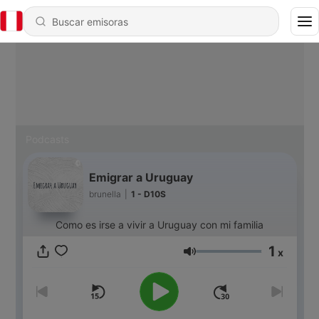
Podcasts
Emigrar a Uruguay
brunella
|
1 - D10S
Como es irse a vivir a Uruguay con mi familia
1
x
Volumen