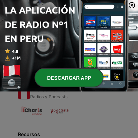
00:00
00:00
Episodios
-
1
Emociones
17 nov. 2020
DESCARGAR APP
Radios del Perú
Radios y Podcasts
Recursos