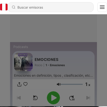
Podcasts
EMOCIONES
Rocio
|
1 - Emociones
Emociones en definición, tipos , clasificación, etc...
1
x
Volumen