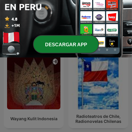
Peru
Aymara
Más podcasts internacionales de Arte
DESCARGAR APP
Radioteatros de Chile,
Wayang Kulit Indonesia
Radionovelas Chilenas