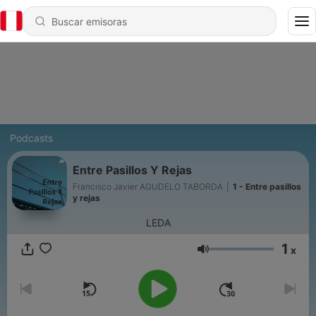
Podcasts
Entre Pasillos Y Rejas
Francisco Javier AGUDELO TABORDA
|
1 - Entre pasillos
y rejas
LEDA
1
x
Volumen