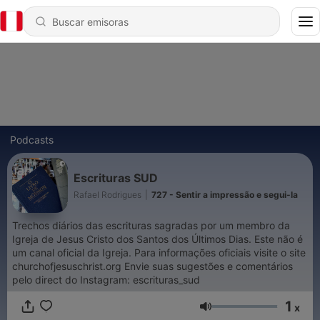
Podcasts
Escrituras SUD
Rafael Rodrigues
|
727 - Sentir a impressão e segui-la
Trechos diários das escrituras sagradas por um membro da
Igreja de Jesus Cristo dos Santos dos Últimos Dias. Este não é
um canal oficial da Igreja. Para informações oficiais visite o site
churchofjesuschrist.org Envie suas sugestões e comentários
pelo direct do Instagram: escrituras_sud
1
x
Volumen