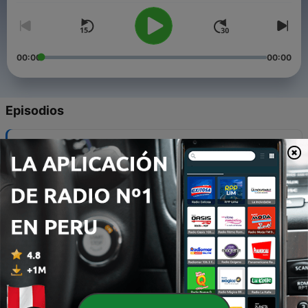
00:00
00:00
Episodios
-
727
Sentir a impressão e segui-la
30 ago. 2022
-
726
Esforçar-se
25 ago. 2022
-
725
Enfrentar e suportar
22 ago. 2022
-
724
Aproveitar as provações
07 ago. 2022