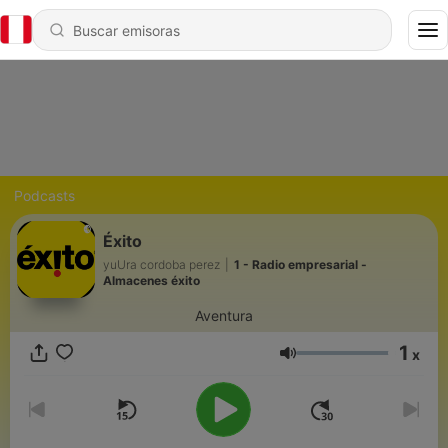
Podcasts
Éxito
yuUra cordoba perez
|
1 - Radio empresarial -
Almacenes éxito
Aventura
1
x
Volumen