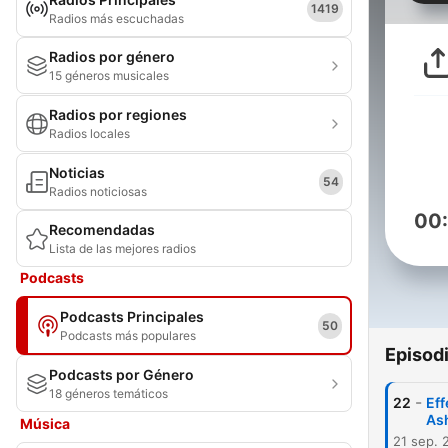
1419
Radios más escuchadas
Radios por género
15 géneros musicales
Radios por regiones
Radios locales
Noticias
54
Radios noticiosas
00
Recomendadas
Lista de las mejores radios
Podcasts
Podcasts Principales
50
Podcasts más populares
Episod
Podcasts por Género
18 géneros temáticos
-
22
Eff
Ash
Música
21 sep. 