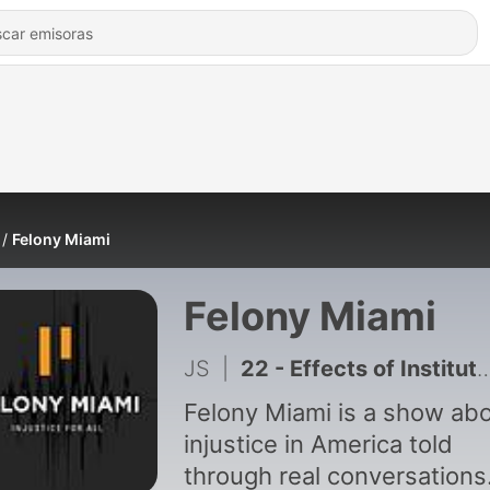
Felony Miami
Felony Miami
JS
|
22 - Effects of Institutionalization w/ Prof. Jamila Lyn, DJ Lyve, Dr. Bernard Ashby, and Peter Schoenthal
Felony Miami is a show ab
injustice in America told
through real conversations