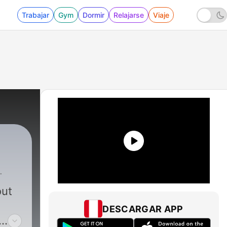
Trabajar
Gym
Dormir
Relajarse
Viaje
out
DESCARGAR APP