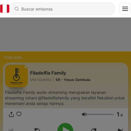
Podcasts
Filadelfia Family
MM filadelfia
|
59 - Yesus Gembala
Filadelfia Family audio streaming merupakan layanan
streaming rohani @filadelfiafamily yang bersifat fleksibel untuk
menemani anda setiap harinya.
1
x
Volumen