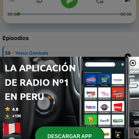
00:00
00:00
Episodios
-
59
Yesus Gembala
11 mayo 2020
-
58
Peniru Yesus
09 mayo 2020
-
57
Restart
29 abr. 2020
-
56
Mengalami Kebangkitan Bersama Yesus
23 abr. 2020
-
55
Minggu Paskah
DESCARGAR APP