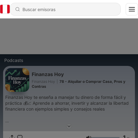
Podcasts
Finanzas Hoy
Finanzas Hoy
|
78 - Alquilar o Comprar Casa, Pros y
Contras
Finanzas Hoy te enseña a manejar tu dinero de forma fácil y
práctica 💰📈 Aprende a ahorrar, invertir y alcanzar la libertad
financiera con ejemplos simples y consejos reales
#finanzas #dinero #ahorro #invertir #bolsa #economia
#presupuesto #deudas #ingresos #gastos #ahorrar #inversion
1