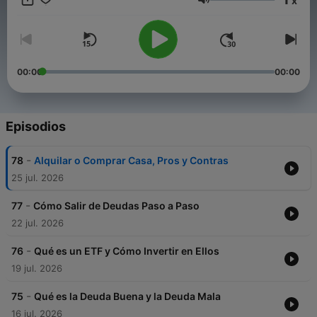
x
#negocios #empleo #salario #banco #tarjeta #cripto #etf
Volumen
#acciones
Conviértete en un supporter de este podcast:
https://www.spreaker.com/podcast/finanzas-hoy-
-6771602/support
.
00:00
00:00
Episodios
-
78
Alquilar o Comprar Casa, Pros y Contras
25 jul. 2026
-
77
Cómo Salir de Deudas Paso a Paso
22 jul. 2026
-
76
Qué es un ETF y Cómo Invertir en Ellos
19 jul. 2026
-
75
Qué es la Deuda Buena y la Deuda Mala
16 jul. 2026