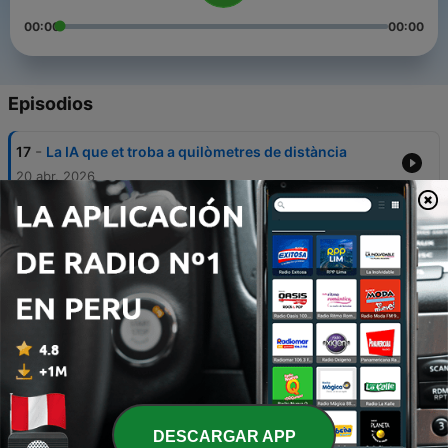
00:00
00:00
Episodios
-
17
La IA que et troba a quilòmetres de distància
20 abr. 2026
-
16
Detingut un robot per espantar a una iaia pel
carrer
23 mar. 2026
-
15
La IA que prediu 130 malalties mentre ronques
27 ene. 2026
-
14
Grok ens deixa en pilotes
10 ene. 2026
-
13
Bogeria nuclear per alimentar la IA
DESCARGAR APP
28 dic. 2025