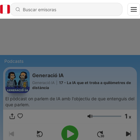
Podcasts
Generació IA
Generació IA
|
17 - La IA que et troba a quilòmetres de
distància
El pòdcast on parlem de IA amb l'objectiu de que entenguis del
que parlem.
1
x
Volumen