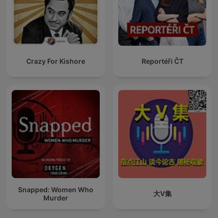
Crazy For Kishore
Reportéři ČT
Snapped: Women Who
大V集
Murder