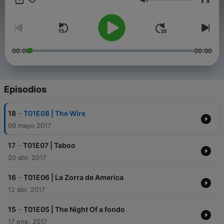
x
Volumen
00:00
00:00
Episodios
-
18
T01E08 | The Wire
09 mayo 2017
-
17
T01E07 | Taboo
20 abr. 2017
-
16
T01E06 | La Zorra de America
12 abr. 2017
-
15
T01E05 | The Night Of a fondo
17 ene. 2017