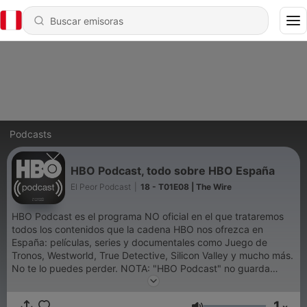
Podcasts
HBO Podcast, todo sobre HBO España
El Peor Podcast
|
18 - T01E08 | The Wire
HBO Podcast es el programa NO oficial en el que trataremos
todos los contenidos que la cadena HBO nos ofrezca en
España: películas, series y documentales como Juego de
Tronos, Westworld, True Detective, Silicon Valley y mucho más.
No te lo puedes perder. NOTA: "HBO Podcast" no guarda
relación alguna con la compañía HBO (2016)
1