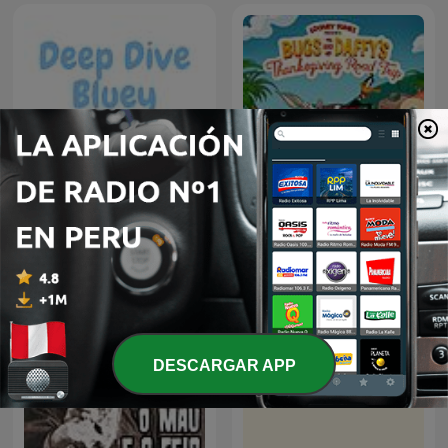
Looney Tunes Presents -
Deep Dive Bluey
Bugs & Daffy’s
Thanksgiving Road Trip
DESCARGAR APP