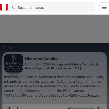
Podcasts
Historias Católicas
P. Gonzalo
|
220 - Para ganar la Batalla Cultural y la
Guerra Espiritual, 10 condiciones | 217 |
Inspiran y encienden. Motivate a hacer algo grande de tu vida,
mirando al ideal de los gigantes! Ayúdanos a llegar a muchas
almas con este podcast, reenviando, siguiendo y dándole 5
estrellas. Agradecemos tu donación: BBVA Cuenta
1534248766 Cuenta Clave 012320015342487662 Gonzalo
Viaña Leupold Síguenos en Historias Católicas (YouTube,
Instagram, Facebook)
1