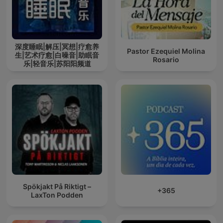
深度睡眠|解压|冥想|疗愈养
Pastor Ezequiel Molina
生|艺术疗愈|白噪音|助眠音
Rosario
乐|轻音乐|苏阳阳频道
Spökjakt På Riktigt –
+365
LaxTon Podden