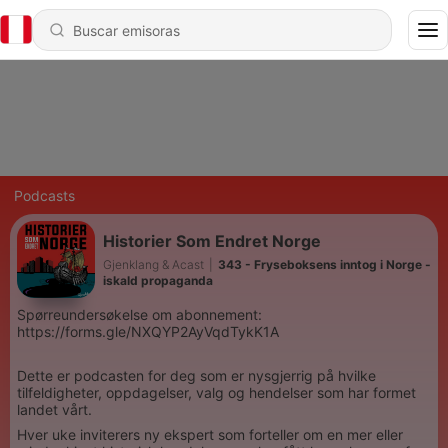
Podcasts
Historier Som Endret Norge
Gjenklang & Acast
|
343 - Fryseboksens inntog i Norge -
iskald propaganda
Spørreundersøkelse om abonnement:
https://forms.gle/NXQYP2AyVqdTykK1A
Dette er podcasten for deg som er nysgjerrig på hvilke
tilfeldigheter, oppdagelser, valg og hendelser som har formet
landet vårt.
Hver uke inviterers ny ekspert som forteller om en mer eller