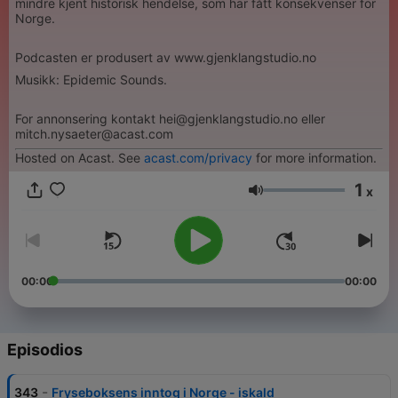
mindre kjent historisk hendelse, som har fått konsekvenser for
Norge.
Podcasten er produsert av www.gjenklangstudio.no
Musikk: Epidemic Sounds.
For annonsering kontakt hei@gjenklangstudio.no eller
mitch.nysaeter@acast.com
Hosted on Acast. See
acast.com/privacy
for more information.
1
x
Volumen
00:00
00:00
Episodios
-
343
Fryseboksens inntog i Norge - iskald