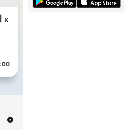
1
x
:00