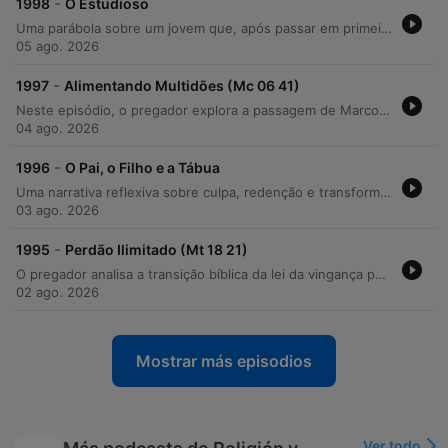
-
1998
O Estudioso
Uma parábola sobre um jovem que, após passar em primeiro lugar no vestibular de medicina, sente-se profundamente decepcionado ao receber uma Bíblia como presente de seu pai, em vez do carro prometido. A narrativa explora temas de mágoa, rebeldia e o afastamento familiar, culminando na descoberta tardia de que o verdadeiro presente estava escondido dentro das páginas do livro sagrado. A mensagem central utiliza a história para refletir sobre a importância da busca espiritual e do conhecimento das escrituras. O episódio propõe uma reflexão sobre como o desconhecimento das promessas divinas pode gerar sofrimento desnecessário, incentivando o ouvinte a explorar os tesouros contidos na Bíblia.
05 ago. 2026
-
1997
Alimentando Multidões (Mc 06 41)
Neste episódio, o pregador explora a passagem de Marcos 6 sobre a multiplicação dos pães e peixes para discutir a fome espiritual da humanidade. Através de referências aos profetas Amós e Isaías, ele argumenta que a multidão busca por Jesus devido à falta de entendimento da Palavra e ao perigo das doutrinas humanas e misticismos religiosos. A mensagem aborda ainda a importância da gratidão, do combate ao desperdício e o cuidado divino na provisão. O pastor exorta os fiéis a abandonarem crenças supersticiosas e a buscarem o 'pão da vida' que permanece para a eternidade, encerrando com uma oração de restauração espiritual.
04 ago. 2026
-
1996
O Pai, o Filho e a Tábua
Uma narrativa reflexiva sobre culpa, redenção e transformação espiritual. O episódio utiliza a metáfora de uma tábua envernizada que, ao ser perfurada por pregos representando erros do passado, ilustra como as consequências das ações permanecem mesmo após tentativas de reparação através de boas obras. A história acompanha a trajetória de um homem que, atormentado pelo peso de sua consciência, encontra consolo e purificação ao ouvir uma mensagem bíblica sobre o sacrifício de Jesus Cristo. O relato explora temas como a impossibilidade de apagar marcas do passado apenas com esforço próprio e a busca pela paz interior através da fé.
03 ago. 2026
-
1995
Perdão Ilimitado (Mt 18 21)
O pregador analisa a transição bíblica da lei da vingança para a lei do perdão ilimitado, utilizando exemplos de Caim, Lameque e Adoni Bezeque para contrastar a tentativa humana de extrapolar a justiça com o ensinamento de Jesus. O episódio explora a natureza do perdão cristão através da parábola do credor incompassível, enfatizando que o perdão deve ser genuíno e de coração. A mensagem aborda a importância vital do auto-perdão e do perdão ao próximo como condições para receber bênçãos divinas e evitar o aprisionamento espiritual. A ministração conclui com uma oração de purificação, buscando o alívio espiritual e a paz interior através do ato de liberar mágoas.
02 ago. 2026
Mostrar más episodios
Ver todo