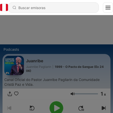
Podcasts
Juanribe
Juanribe Pagliarin
|
1999 - O Pacto de Sangue (Ex 24
06)
Canal Oficial do Pastor Juanribe Pagliarin da Comunidade
Cristã Paz e Vida.
1
x
Volumen