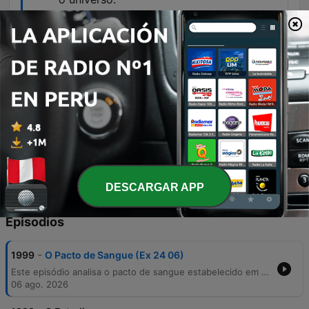
00:41:08 · O orador enfatiza a natureza divina e
a eficácia eterna do sacrifício de Cristo para a
remissão dos pecados.
Quando a gente faz o acordo, tem que ter
depois desse pacto de sangue, a comida
e a bebida. Santa Ceia.
01:02:28 · O orador relaciona a celebração da
Santa Ceia como uma consequência necessária
do pacto estabelecido por Cristo.
DESCARGAR APP
Episodios
-
1999
O Pacto de Sangue (Ex 24 06)
Este episódio analisa o pacto de sangue estabelecido em Êxodo 24, explorando como os elementos da visão de Deus sob os pés de Moisés apontam para a santidade e o sacrifício de Cristo. O pregador detalha a transição do Antigo para o Novo Pacto, contrastando as tradições do antigo pacto com a superioridade da nova aliança estabelecida pelo sacrifício voluntário de Jesus. A mensagem explora os benefícios teológicos desse pacto, incluindo redenção, perdão e justificação, culminando em um apelo à renovação espiritual. O pastor João Ribe Paliarim convida os ouvintes a aceitarem esse compromisso através da fé, enfatizando a importância da comunhão e da Santa Ceia como celebração dessa aliança eterna.
06 ago. 2026