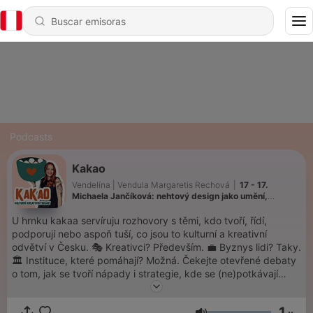
Podcasts
Kakao
Vendelína | Vendula Margaretis Rechová
|
17 - 17.
Michaela Jančíková: nehtový design jako umění,
konkurence v soutěžích a celoživotní cesta za sny
U hrnku kakaa servíruju rozhovory s těmi, kdo tvoří, řídí,
podporují nebo aspoň tuší, co jsou to kulturní a kreativní
odvětví v Česku. 🎭 Kreativci? Především. 💼 Byznys lidi? Taky.
🏛️ Instituce, které pomáhají? Možná. Čekejte otevřené debaty
o tom, jak se tvoří nápady i strategie, kde se (ne)potkávají
kreativci s byznysem, a co dělá veřejná správa, když zrovna
nedělá nic. Bez prázdných frází, zato s pořádnou dávkou
1