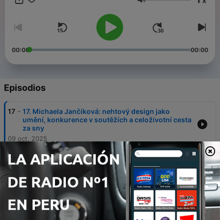
x
inspirace, ironie a občas i kakaa vylitého do klína. IG:
Volumen
@kakao_podcast
00:00
00:00
Episodios
-
17
17. Michaela Jančíková: nehtový design jako
umění, konkurence v soutěžích a celoživotní cesta
za sny
09 oct. 2025
-
16
16. Kateřina Moravcová: první focení v 11 letech,
fotky v prestižním magazínu a proč dnes
(ne)může školit každý
25 sep. 2025
-
15
15. Kristýna Janáčková: láska k malým divadlům,
seriálové role, psaní deníků dětem a poutnictví