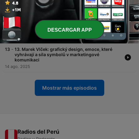
jako součást života
11 sep. 2025
-
14
14. Jiří Chlebus: studium grafického designu,
festival Dokořán a proč je VisualBook nejlepší
DESCARGAR APP
řešení pro značky
28 ago. 2025
-
13
13. Marek Vlček: grafický design, emoce, které
vyhrávají a síla symbolů v marketingové
komunikaci
14 ago. 2025
Mostrar más episodios
Radios del Perú
Radios y Podcasts