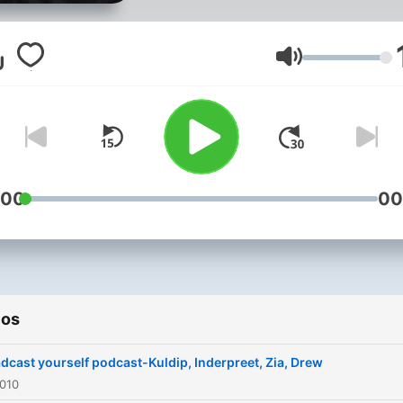
Volumen
:00
00
ios
dcast yourself podcast-Kuldip, Inderpreet, Zia, Drew
2010