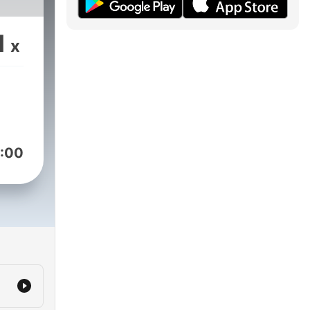
1
x
:00