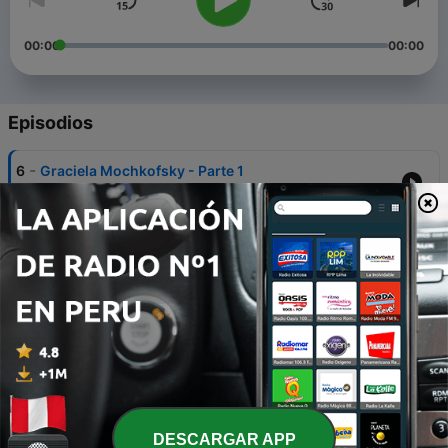
00:00
00:00
Episodios
-
6
Graciela Mochkofsky - Parte 1
27 jul. 2016
-
5
Graciela Mochkofsky - Parte 2
27 jul. 2016
-
4
Jazmina Barrera
21 jun. 2016
-
3
Sara Cordón, Ulises Gonzales y Mayte López
06 abr. 2016
-
2
Eduardo Halfon
DESCARGAR APP