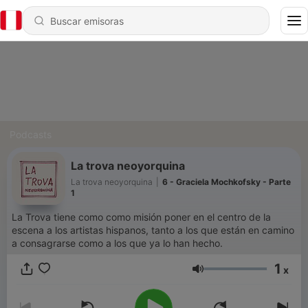
Podcasts
La trova neoyorquina
La trova neoyorquina
|
6 - Graciela Mochkofsky - Parte
1
La Trova tiene como como misión poner en el centro de la
escena a los artistas hispanos, tanto a los que están en camino
a consagrarse como a los que ya lo han hecho.
1
x
Volumen