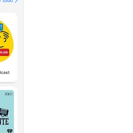
r todo
dcast