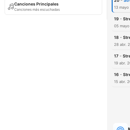
-
20
Str
Canciones Principales
13 mayo
Canciones más escuchadas
-
19
Str
05 mayo
-
18
Str
28 abr. 
-
17
Str
19 abr. 
-
16
Str
15 abr. 