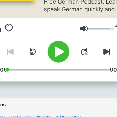
Free German Podcast. Lear
speak German quickly and
easily with modern langua
learning techniques such a
Volumen
Contextual Learning and
Pattern Recognition for
grammar.
:00
00
ios