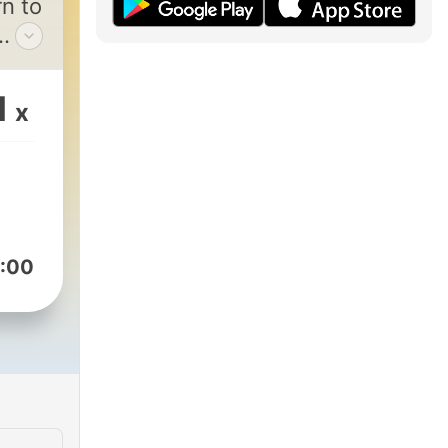
n to
ge
s
1
x
:00