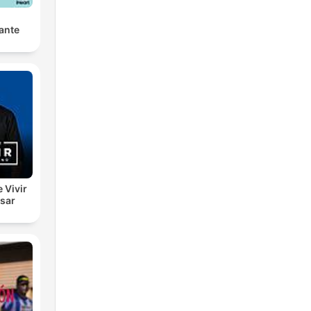
ante
e Vivir
esar