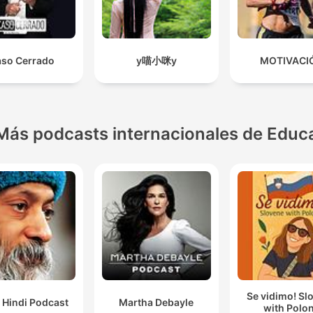
so Cerrado
y喵小咪y
MOTIVACI
Más podcasts internacionales de Educ
Se vidimo! Sl
 Hindi Podcast
Martha Debayle
with Polo