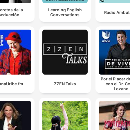
cretos de la
Learning English
Radio Ambul
seducción
Conversations
Por el Placer d
anaUribe.fm
ZZEN Talks
con el Dr. C
Lozano