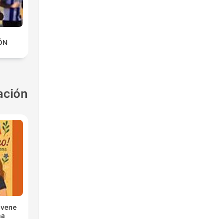
ÓN
ación
ovene
na