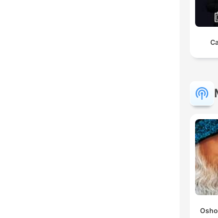
Ca
Osho