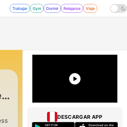
Trabajar
Gym
Dormir
Relajarse
Viaje
e
|
20 - Stress Free German Ep: 20 Pu
DESCARGAR APP
ess