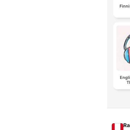
Finni
Engl
T
Ra