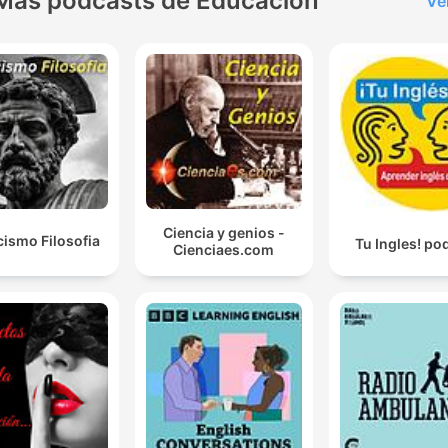
Más podcasts de Educación
Ve
Ciencia y genios -
cismo Filosofia
Tu Ingles! po
Cienciaes.com