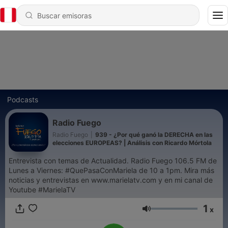
Podcasts
Radio Fuego
Radio Fuego
|
939 - ¿Por qué ganó la DERECHA en las
elecciones EUROPEAS? | Análisis con Ricardo Mórtola
Entrevista con temas de Actualidad. Radio Fuego 106.5 FM de
Lunes a Viernes: #QuePasaConMariela de 10 a 1pm. Mira más
noticias y entrevistas en www.marielatv.com y en mi canal de
Youtube #MarielaTV
1
x
Volumen