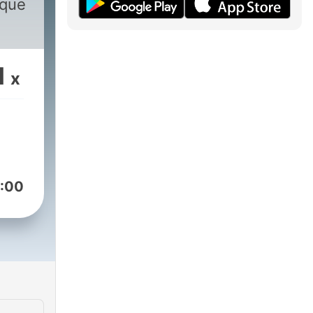
 que
1
x
:00