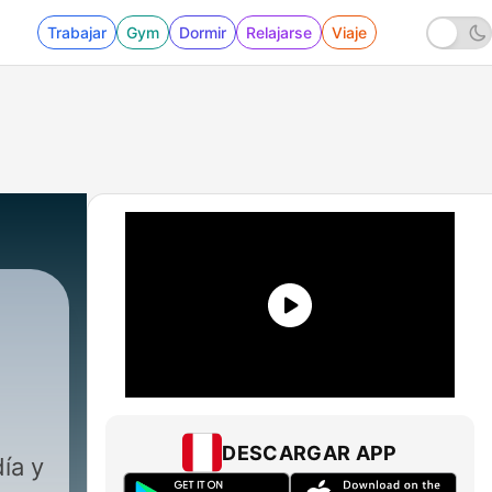
Trabajar
Gym
Dormir
Relajarse
Viaje
|
32 - Ponte en traje de gala
DESCARGAR APP
ía y