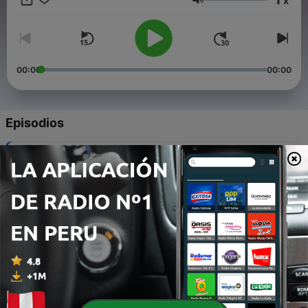
x
eres para vivir tu propio propósito con sabiduría y plenitud.
Volumen
Acompáñanos en este espacio seguro de “Mujeres para
mujeres”.
00:00
00:00
Episodios
-
9
Ep 8 Autoreconocimiento
31 ene. 2025
-
8
Ep 7 ¿Cuál es tu verdad?
23 ene. 2025
-
7
Ep 6 ¿Qué es integridad para ti?
17 ene. 2025
-
6
Ep 5 Autoreforzamiento Positivo
06 dic. 2024