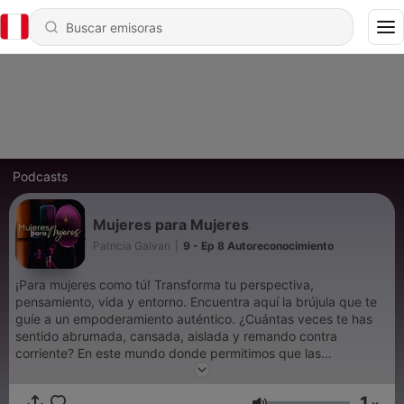
Podcasts
Mujeres para Mujeres
Patricia Galvan
|
9 - Ep 8 Autoreconocimiento
¡Para mujeres como tú! Transforma tu perspectiva,
pensamiento, vida y entorno. Encuentra aquí la brújula que te
guíe a un empoderamiento auténtico. ¿Cuántas veces te has
sentido abrumada, cansada, aislada y remando contra
corriente? En este mundo donde permitimos que las
diferencias y semejanzas nos definan por expectativas de
otros. Te acompañamos a identificar lo capaz y valiente que
1