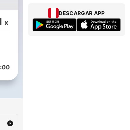
DESCARGAR APP
1
x
:00