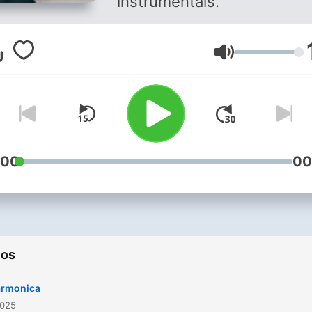
instrumentais.
Volumen
:00
00
ios
rmonica
2025