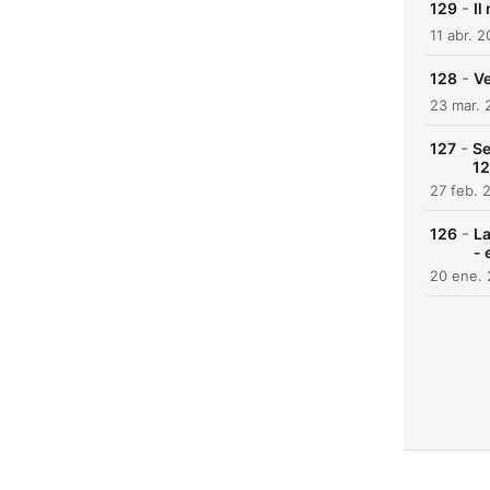
-
129
Il
11 abr. 
-
128
Ve
23 mar. 
-
127
Se
1
27 feb. 
-
126
La
- 
20 ene.