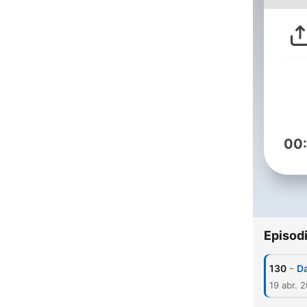
00
Episod
-
130
Da
19 abr. 