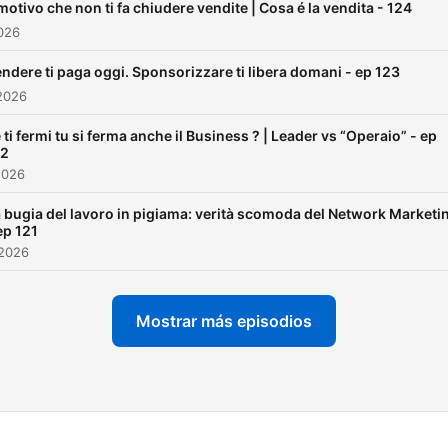
lui, ma anche per moltissi
 motivo che non ti fa chiudere vendite | Cosa é la vendita - 124
persone che collaborano c
2026
lui.
ndere ti paga oggi. Sponsorizzare ti libera domani - ep 123
2026
In questo Podcast troverai:
- strategie di marketing
 ti fermi tu si ferma anche il Business ? | Leader vs “Operaio” - ep
22
- strategie per usare i Soci
2026
Media
- tecniche di vendita
 bugia del lavoro in pigiama: verità scomoda del Network Marketi
ep 121
- strategie di team building
 2026
- gestione di un team
- interviste con persone c
possono apportare valore a
Mostrar más episodios
ascoltatori
- testimonianze di persone
ogni giorno ottengono risult
in questo business
- storie di successo