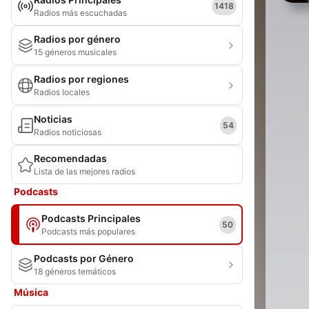
1418
Radios más escuchadas
Radios por género
15 géneros musicales
Radios por regiones
Radios locales
Noticias
54
Radios noticiosas
Recomendadas
Lista de las mejores radios
Podcasts
Podcasts Principales
50
Podcasts más populares
Podcasts por Género
18 géneros temáticos
Música