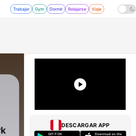
Trabajar
Gym
Dormir
Relajarse
Viaje
ro
|
130 - Dare to Dream 2026 - 125
DESCARGAR APP
rk