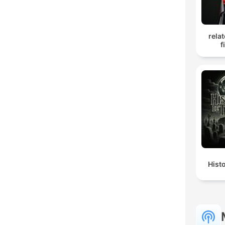
rela
f
Hist