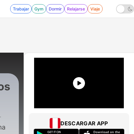
Trabajar
Gym
Dormir
Relajarse
Viaje
os
DESCARGAR APP
ma