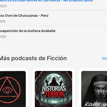
entros Extraterrestres en Carreteras - No Estamos Solos
 2020
aso Ovni de Chulucanas - Perú
2020
esaparición de la muñeca Anabelle
2020
Más podcasts de Ficción
Ve