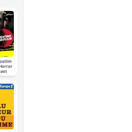
psilim
Horror
cast