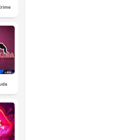
Crime
luda