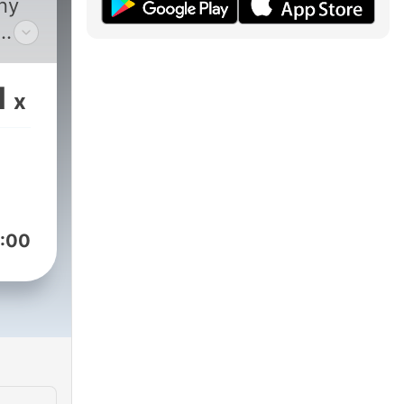
ny
aje
1
x
:00