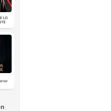
E LO
STE
error
ón