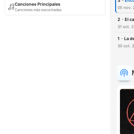
-
3
Encu
Canciones Principales
05 nov.
Canciones más escuchadas
-
2
El c
31 oct. 
-
1
La d
30 oct. 