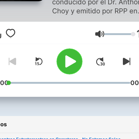
conducido por el Dr. Antho
Choy y emitido por RPP en
reemplazo del programa Vi
a Otra Dimensión de radio
Volumen
Capital.
:00
00
ios