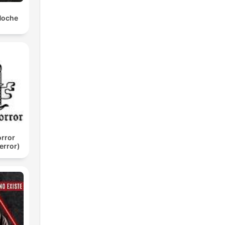
 Noche
orror
error)