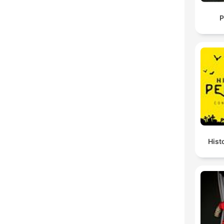
P
Hist