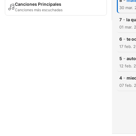
-
8
mate
Canciones Principales
30 mar. 
Canciones más escuchadas
-
7
la q
01 mar. 
-
6
te o
17 feb. 
-
5
auto
12 feb. 
-
4
mied
07 feb. 