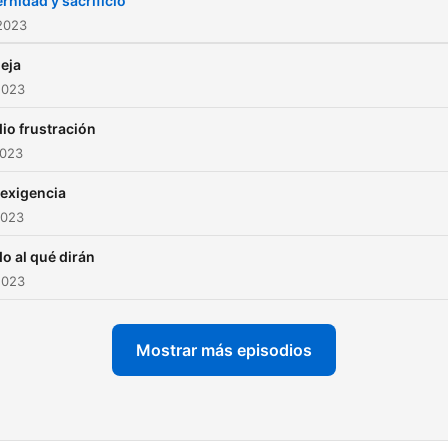
rnidad y sacrificio
2023
ueja
2023
dio frustración
2023
exigencia
2023
o al qué dirán
2023
Mostrar más episodios