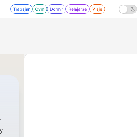
Trabajar
Gym
Dormir
Relajarse
Viaje
y