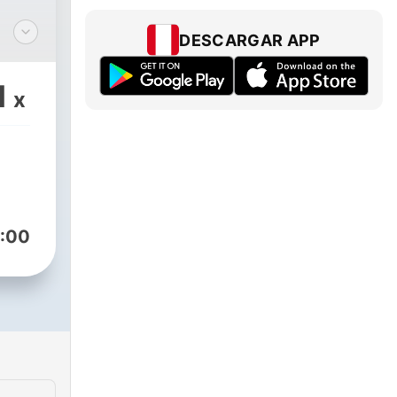
DESCARGAR APP
,
1
x
,
e
que
:00