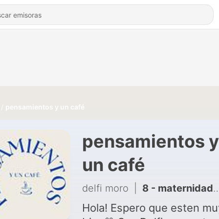
pensamientos y un café
pensamientos y
un café
delfi moro
|
8 - maternidad y sacrificio
Hola! Espero que esten mu