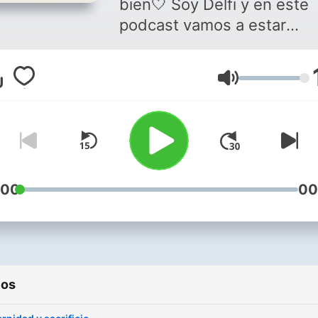
bien🤍 Soy Delfi y en este
podcast vamos a estar
hablando de todo un poco;
experiencias, aprendizajes
Volumen
pensamientos, situaciones
etcétera. Mi idea es que s
sientan como si estuvieran
charlando con una amiga
tomando un café. Espero 
lo disfruten
:00
00
ios