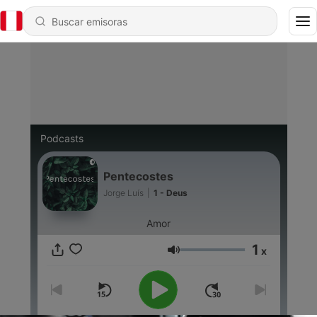
Podcasts
Pentecostes
Jorge Luís
|
1 - Deus
Amor
1
x
Volumen