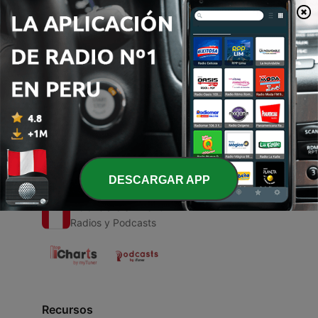
00:00
00:00
Episodios
-
1
Deus
30 mayo 2020
DESCARGAR APP
Radios del Perú
Radios y Podcasts
Recursos