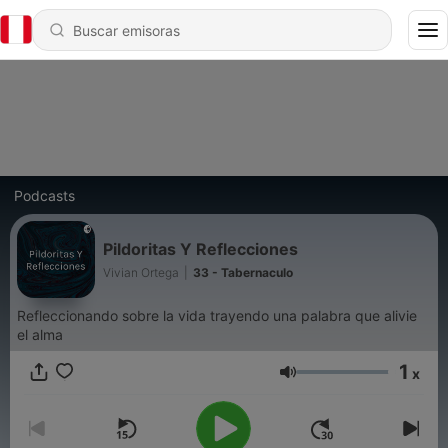
Podcasts
Pildoritas Y Reflecciones
Vivian Ortega
|
33 - Tabernaculo
Refleccionando sobre la vida trayendo una palabra que alivie
el alma
1
x
Volumen