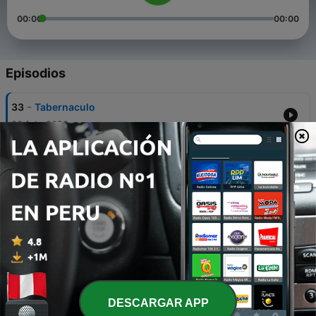
00:00
00:00
Episodios
-
33
Tabernaculo
28 feb. 2022
-
31
Piensa y medita
19 dic. 2021
-
30
Ultimos dias
27 nov. 2021
-
29
Holydays
06 nov. 2021
-
28
Meditacion nocturna
DESCARGAR APP
01 oct. 2021