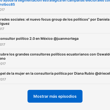
 ayuda la segmentación estratégica en campañas electorales co
rolbcc85
2017
 redes sociales: el nuevo focus group de los políticos" por Daniela
iguez
017
consultor político 2.0 en México @juanmortega
2017
ubre los grandes consultores políticos ecuatorianos con Oswald
eno
2017
2017
Mostrar más episodios