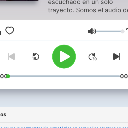
escuchado en un solo
trayecto. Somos el audio d
los frikis de la consultoría y
comunicación política.
Volumen
:00
00
ios