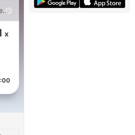
e
1
x
:00