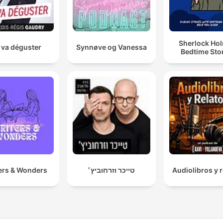
Sherlock Ho
 va déguster
Synnøve og Vanessa
Bedtime Sto
ers & Wonders
טייכר וזרחוביץ׳
Audiolibros y r