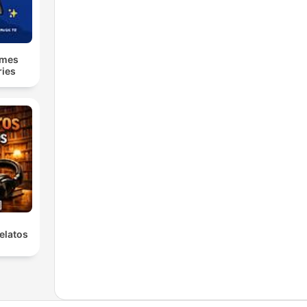
lmes
ries
elatos