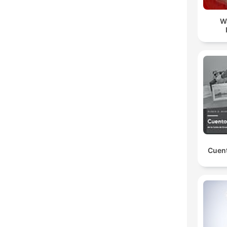
W
Cuent