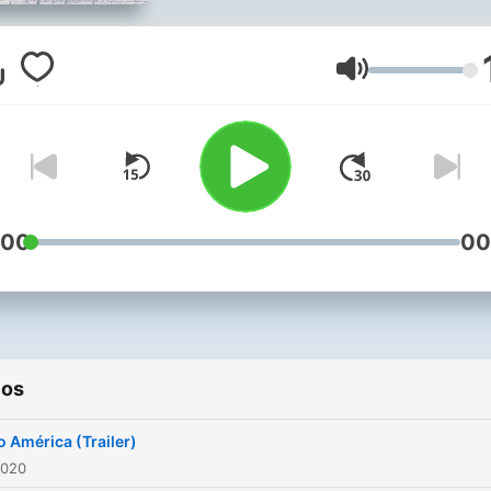
Volumen
:00
00
ios
o América (Trailer)
2020