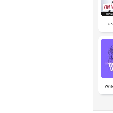
On
Writ