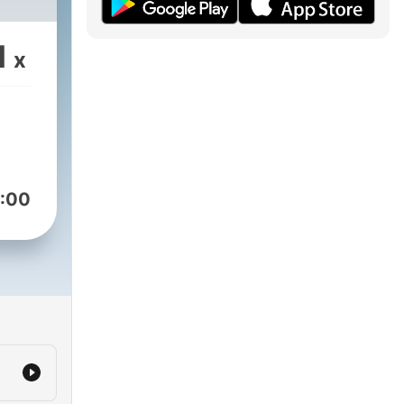
1
x
:00