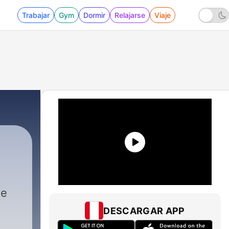
Trabajar
Gym
Dormir
Relajarse
Viaje
de
DESCARGAR APP