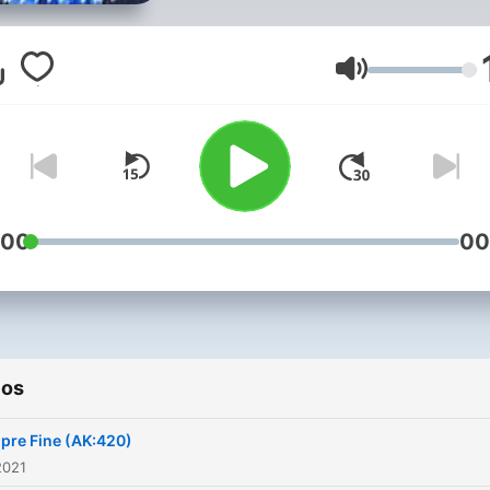
Volumen
:00
00
ios
pre Fine (AK:420)
2021