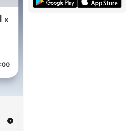
1
x
:00