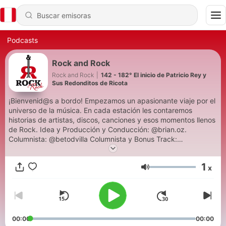
Podcasts
Rock and Rock
Rock and Rock
|
142 - 182° El inicio de Patricio Rey y
Sus Redonditos de Ricota
¡Bienvenid@s a bordo! Empezamos un apasionante viaje por el
universo de la música. En cada estación les contaremos
historias de artistas, discos, canciones y esos momentos llenos
de Rock. Idea y Producción y Conducción: @brian.oz.
Columnista: @betodvilla Columnista y Bonus Track:
@nenulilian. ¡Que sea @RocknRockRadio!
1
x
Volumen
00:00
00:00