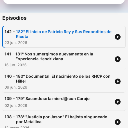
Episodios
-
142
182° El inicio de Patricio Rey y Sus Redonditos de
Ricota
23 jun. 2026
-
141
181° Nos sumergimos nuevamente en la
Experiencia Hendrixiana
16 jun. 2026
-
140
180° Documental: El nacimiento de los RHCP con
Hillel
09 jun. 2026
-
139
179° Sacandose la mierd@ con Carajo
02 jun. 2026
-
138
178° "Justicia por Jason" El bajista ninguneado
por Metallica
12 mayo 2026