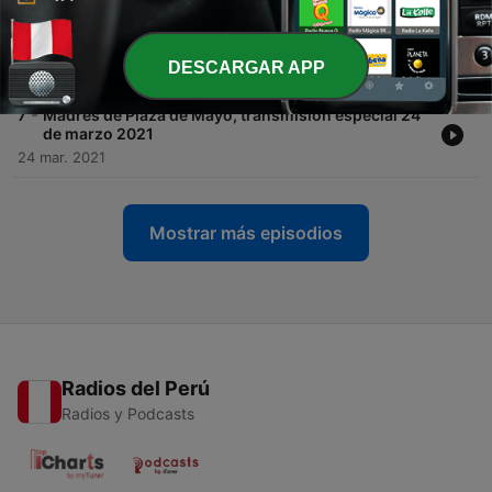
-
8
Goergina Barbarossa "Empecé a tomar conciencia
de la dictadura cuando empecé a estudiar teatro"
DESCARGAR APP
24 mar. 2021
-
7
Madres de Plaza de Mayo, transmisión especial 24
de marzo 2021
24 mar. 2021
Mostrar más episodios
Radios del Perú
Radios y Podcasts