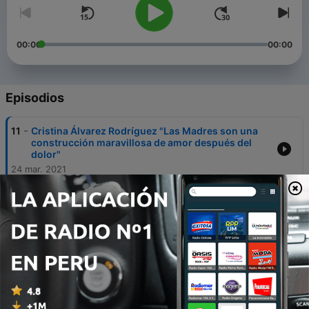
00:00
00:00
Episodios
-
11
Cristina Álvarez Rodríguez "Las Madres son una
construcción maravillosa de amor después del
dolor"
24 mar. 2021
-
10
Luis Zarranz "En el libro 'No nos han vencido' se
produce un diálogo intergeneracional"
24 mar. 2021
-
9
Hebe de Bonafini "Cortázar quiso venir a vernos
porque había escrito un documento a favor de las
Madres, pero Alfonsín no lo dejó reunirse con
nosotras"
24 mar. 2021