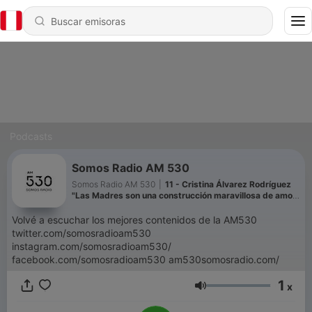
Podcasts
Somos Radio AM 530
Somos Radio AM 530
|
11 - Cristina Álvarez Rodríguez
"Las Madres son una construcción maravillosa de amor
después del dolor"
Volvé a escuchar los mejores contenidos de la AM530
twitter.com/somosradioam530
instagram.com/somosradioam530/
facebook.com/somosradioam530 am530somosradio.com/
1
x
Volumen