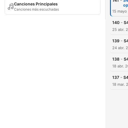
-
141
S4
Canciones Principales
op
Canciones más escuchadas
15 mayo
-
140
S4
25 abr. 
-
139
S4
24 abr. 
-
138
S4
18 abr. 
-
137
S4
18 mar. 