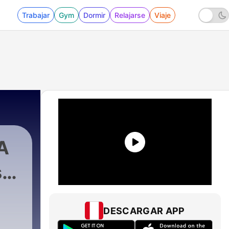
Trabajar
Gym
Dormir
Relajarse
Viaje
A
s
DESCARGAR APP