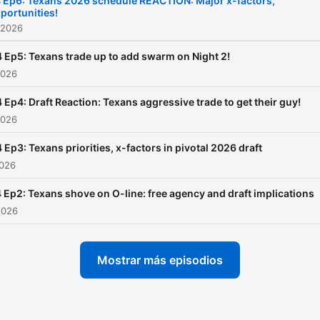
 Ep6: Texans 2026 schedule REACTION: Major x-factors,
portunities!
 2026
 Ep5: Texans trade up to add swarm on Night 2!
2026
 Ep4: Draft Reaction: Texans aggressive trade to get their guy!
2026
 Ep3: Texans priorities, x-factors in pivotal 2026 draft
2026
 Ep2: Texans shove on O-line: free agency and draft implications
2026
Mostrar más episodios