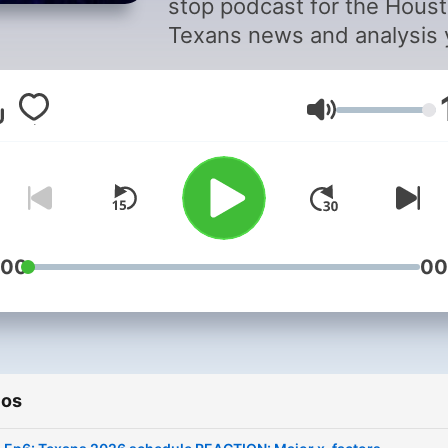
stop podcast for the Hous
Texans news and analysis
care about. Hosted by
Brandon Strange, Charlie
Volumen
Pallilo, and Josh Jordan, n
episodes drop weekly duri
the offseason. Let’s go Te
:00
00
ios