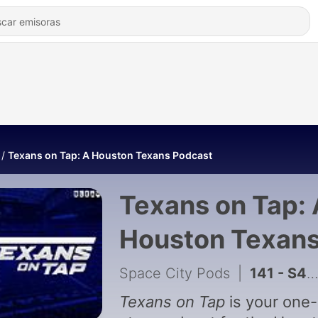
Texans on Tap: A Houston Texans Podcast
Texans on Tap: 
Houston Texan
Podcast
Space City Pods
|
141 - S4 Ep6: Texans 2026 schedule REACTION: Major x-factors, opportunities!
Texans on Tap
is your one-