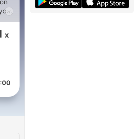
ton
 you
1
x
ew
ng
xans!
:00