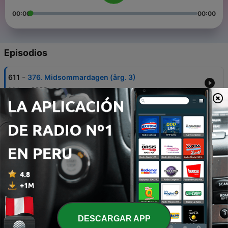
00:00
00:00
Episodios
-
611
376. Midsommardagen (årg. 3)
14 jun. 2026
-
610
375. 2a söndagen efter trefaldighet
08 jun. 2026
-
609
374. 1a söndagen efter trefaldighet (årg. 3)
31 mayo 2026
-
608
373. Kristi Himmelsfärdsdag (årg 3)
11 mayo 2026
-
607
372. Söndagen före pingst (årg. 3)
DESCARGAR APP
10 mayo 2026