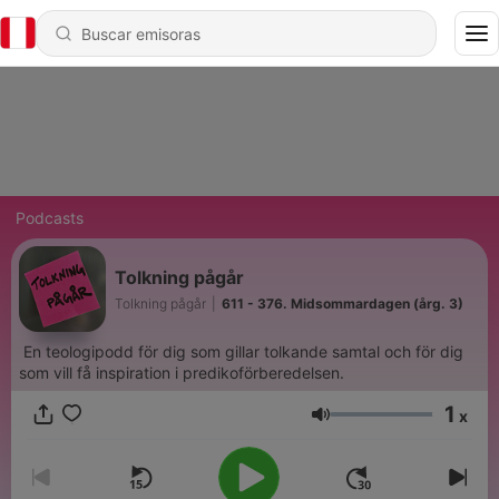
Podcasts
Tolkning pågår
Tolkning pågår
|
611 - 376. Midsommardagen (årg. 3)
En teologipodd för dig som gillar tolkande samtal och för dig
som vill få inspiration i predikoförberedelsen.
1
x
Volumen