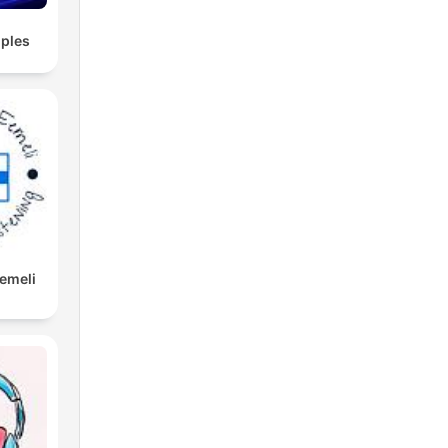
ples
Eemeli