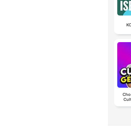
KO
Chos
Cul