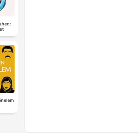
shed:
st
ténelem