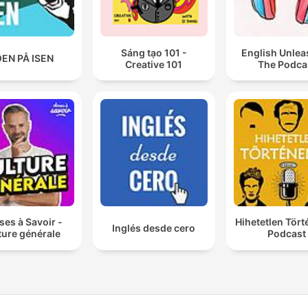
Sáng tạo 101 -
English Unlea
EN PÅ ISEN
Creative 101
The Podca
es à Savoir -
Hihetetlen Tör
Inglés desde cero
ture générale
Podcast