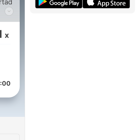
rtad
1
x
:00