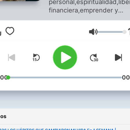
personal,espiritualidad,libe
financiera,emprender y
liderazgo.
Volumen
:00
00
ios