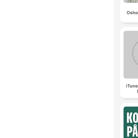
Osho
iTune