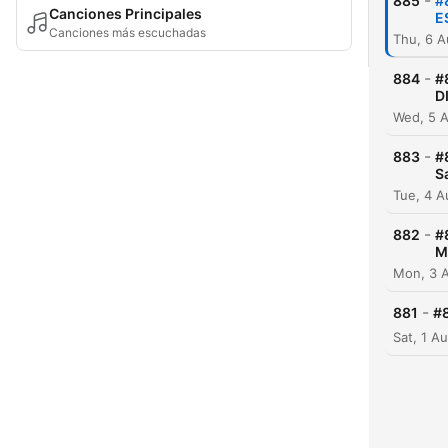
-
885
#
Canciones Principales
E
Canciones más escuchadas
Thu, 6 
-
884
#
D
Wed, 5 
-
883
#
S
Tue, 4 
-
882
#
M
Mon, 3 
-
881
#
Sat, 1 A