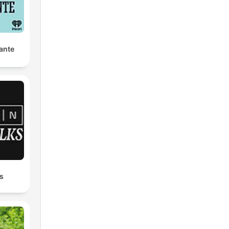
ante
s