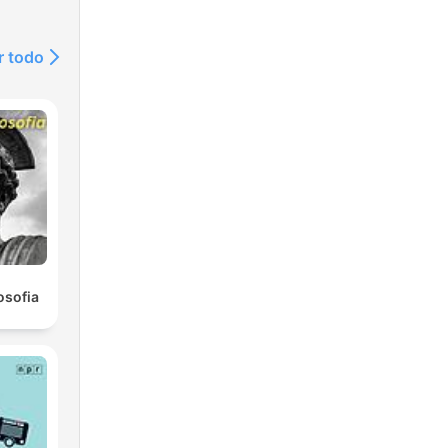
r todo
osofia