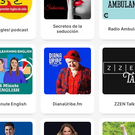
Secretos de la
Radio Ambul
ngles! podcast
seducción
inute English
DianaUribe.fm
ZZEN Talk