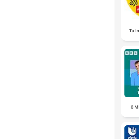
Tu I
6 M