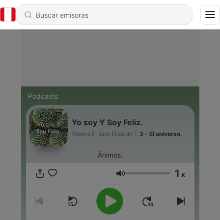
Podcasts
Yo soy Y Soy Feliz.
Videos El Jaro Elizalde
|
3 - El universo.
Ánimos.
1
x
Volumen