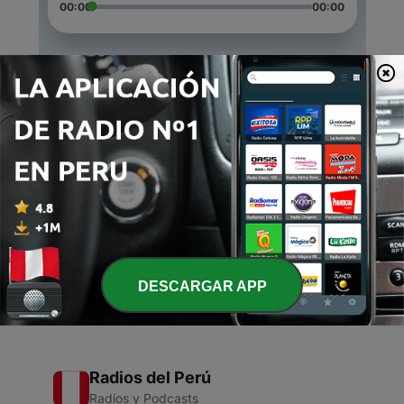
00:00
00:00
Episodios
-
3
El universo.
10 jul. 2020
-
2
Covid-19
10 jul. 2020
-
1
Carta para mí
08 jul. 2020
DESCARGAR APP
Radios del Perú
Radios y Podcasts