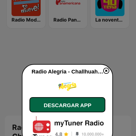
Radio Moda FM 97.3
Radio Panamericana
La noventera
Radio Alegria - Challhuahuacho en vivo
DESCARGAR APP
Radio Alegria -