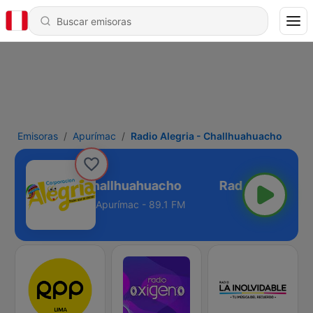
Emisoras
Apurímac
Radio Alegria - Challhuahuacho
adio Alegria - Challhuahuacho
Apurímac - 89.1 FM