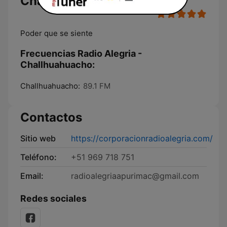
Challhuahuacho
Poder que se siente
Frecuencias Radio Alegria -
Challhuahuacho:
Challhuahuacho:
89.1 FM
Contactos
Sitio web
https://corporacionradioalegria.com/
Teléfono:
+51 969 718 751
Email:
radioalegriaapurimac@gmail.com
Redes sociales