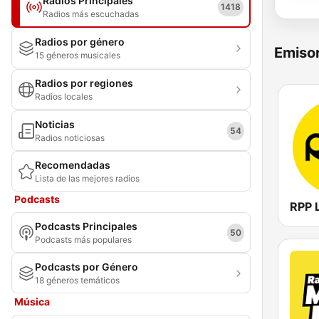
Radios Principales
1418
Radios más escuchadas
Radios por género
Emisor
15 géneros musicales
Radios por regiones
Radios locales
Noticias
54
Radios noticiosas
Recomendadas
Lista de las mejores radios
Podcasts
RPP 
Podcasts Principales
50
Podcasts más populares
Podcasts por Género
18 géneros temáticos
Música