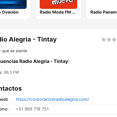
o Ovación
Radio Moda FM 97.3
io Alegria - Tintay
 que se siente
uencias Radio Alegria - Tintay:
y:
96.3 FM
ntactos
 web
https://corporacionradioalegria.com/
fono:
+51 969 718 751