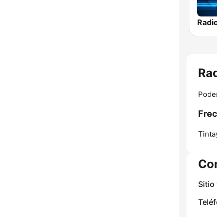
Radi
Rad
Poder
Frec
Tinta
Co
Sitio
Telé