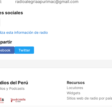
:
radioalegriaapurimac@gmail.com
s sociales
liza esta información de radio
artir
cebook
Twitter
dios del Perú
Recursos
Locutores
ios y Podcasts
Widgets
Sitios web de radio por paí