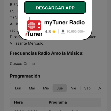
BIENVENIDOS A RADIO AMO LA MÚSICA
DESCARGAR APP
ESCRÍBENOS Y ANUNCIA CON NOSOTROS
TENEMOS UN PLAN PUBLICITARIO QUE SE
AJUSTA A TUS NECESIDADES..!!
radioamolamusica@gmail.com • Conducción y
Dirección de Radio Amo la Música: Abogado Juan
Villasante Mercado.
Frecuencias Radio Amo la Música:
Cusco:
Online
Programación
Lun
Mar
Mié
Jue
Vie
Sáb
Dom
Hora
Programa