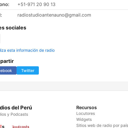
fono:
+51-971 20 90 13
:
radiostudioantenauno@gmail.com
s sociales
liza esta información de radio
artir
cebook
Twitter
dios del Perú
Recursos
Locutores
ios y Podcasts
Widgets
Sitios web de radio por paí