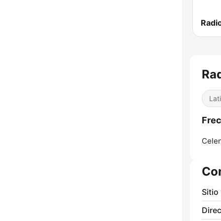
Radi
Ra
Lat
Frec
Celen
Co
Sitio
Direc