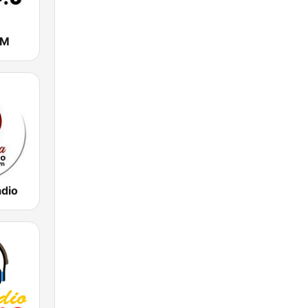
FM
dio