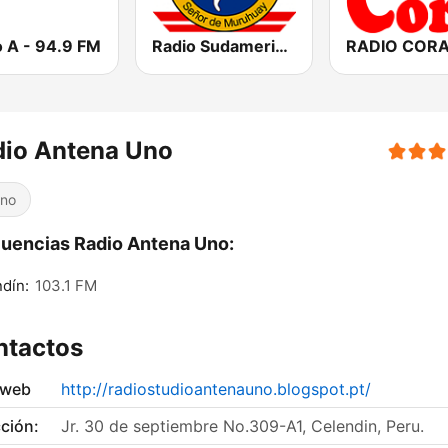
o A - 94.9 FM
Radio Sudamericana Tarma
dio Antena Uno
ino
uencias Radio Antena Uno:
dín:
103.1 FM
ntactos
 web
http://radiostudioantenauno.blogspot.pt/
ción:
Jr. 30 de septiembre No.309-A1, Celendin, Peru.