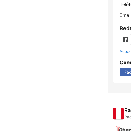
Telé
Email
Rede
Actua
Comp
Fa
Ra
Rad