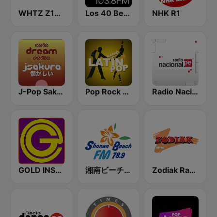
WHTZ Z100 New York
Los 40 Benidorm
NHK R1
J-Pop Sakura 懐かしい
Pop Rock Perú
Radio Nacional
GOLD INSTRUMENTAL
湘南ビーチFM (Shonan Beach FM)
Zodiak Radio