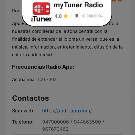
Poder que se siente
Apu Radio "poder que se siente" nace en merito a
nuestras cordilleras de la zona central con la
finalidad de extender el idioma universal que es la
música, información, entretenimiento, difusión de la
cultura e identidad.
Frecuencias Radio Apu:
Acobamba:
100.7 FM
Contactos
Sitio web
https://radioapu.com/
Teléfono:
947900006 / 944863500 /
967673462