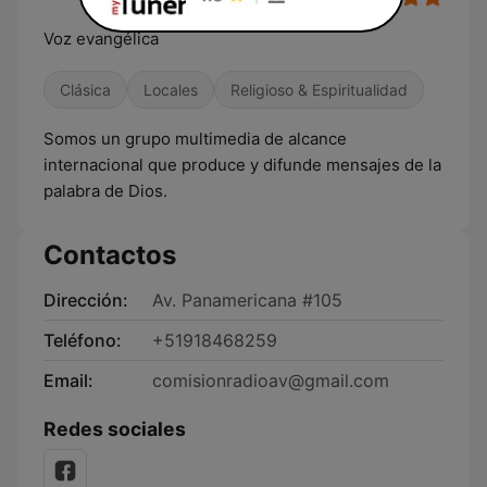
Voz evangélica
Clásica
Locales
Religioso & Espiritualidad
Somos un grupo multimedia de alcance
internacional que produce y difunde mensajes de la
palabra de Dios.
Contactos
Dirección:
Av. Panamericana #105
Teléfono:
+51918468259
Email:
comisionradioav@gmail.com
Redes sociales